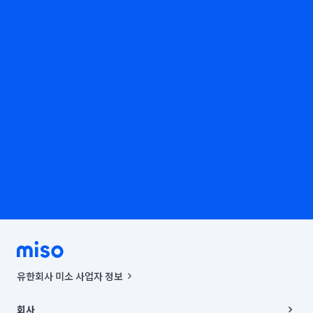
유한회사 미소 사업자 정보
사업자등록번호 : 291-87-00271 | 인허가번호 : 2016-3220163-14-5-
00019 |
회사