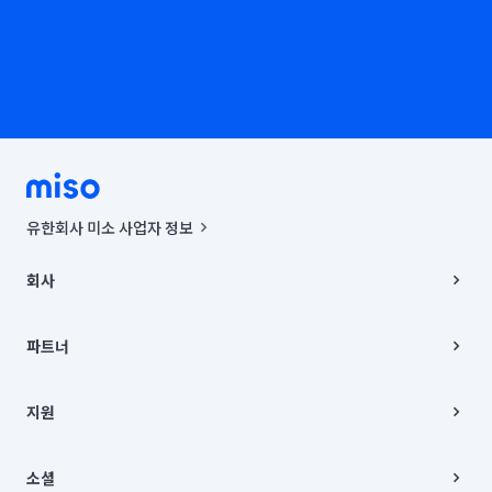
유한회사 미소 사업자 정보
사업자등록번호 : 291-87-00271 | 인허가번호 : 2016-3220163-14-5-
00019 |
회사
통신판매신고번호 : 2024-서울종로-1400(공정거래위원회 정보) |
대표이사 : CHING VICTOR COLUMBIA RHEE
회사소개
주소 | 본사: 서울특별시 종로구 율곡로 6(중학동, 트윈트리빌딩) B동 5층
채용
파트너
컨택센터 : 서울특별시 종로구 수송동 율곡로 24, 7층, 8층 미소
블로그
유한회사 미소는 통신판매중개자이며, 통신판매의 당사자가 아닙니다.
파트너 지원
상품, 상품정보, 거래에 관한 의무와 책임은 거래당사자에게 있습니다.
이사
지원
언론 보도 관련 문의:
contact@getmiso.com
이사 청소/입주 청소
대표번호: 1577-8808
고객센터
© 유한회사 미소. Miso, Inc. All Rights Reserved.
이용약관
소셜