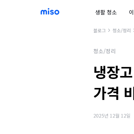
생활 청소
이
블로그
청소/정리
청소/정리
냉장고
가격 
2025년 12월 12일