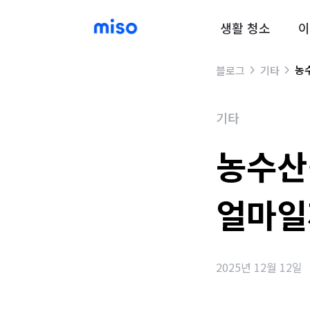
생활 청소
이
농
블로그
기타
기타
농수산
얼마일
2025년 12월 12일