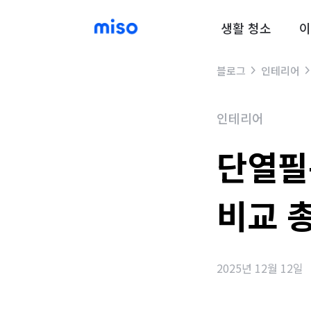
생활 청소
이
블로그
인테리어
인테리어
단열필
비교 
2025년 12월 12일