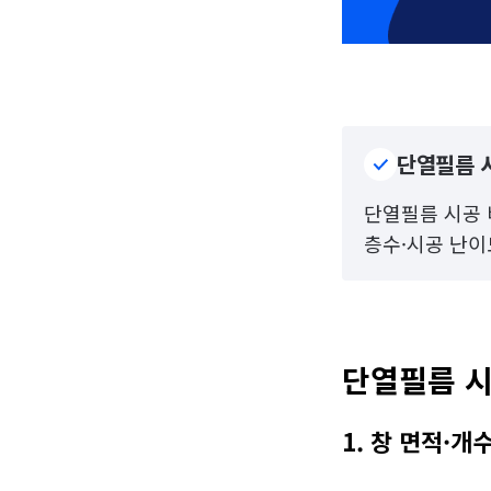
단열필름 시
단열필름 시공 비
층수·시공 난이
단열필름 시
1. 창 면적·개