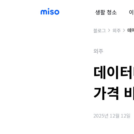
생활 청소
이
데
블로그
외주
외주
데이터
가격 
2025년 12월 12일