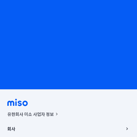
유한회사 미소 사업자 정보
사업자등록번호 : 291-87-00271 | 인허가번호 : 2016-3220163-14-5-
00019 |
회사
통신판매신고번호 : 2024-서울종로-1400(공정거래위원회 정보) |