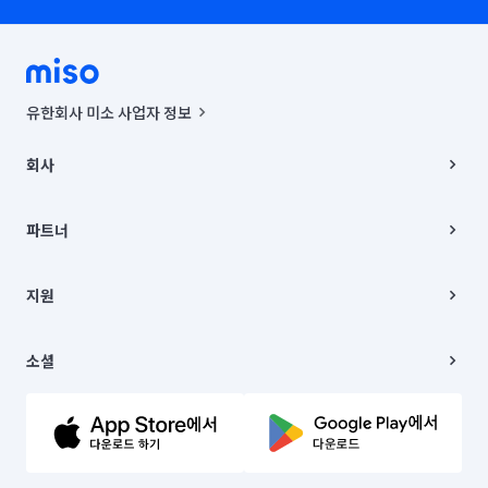
유한회사 미소 사업자 정보
사업자등록번호 : 291-87-00271 | 인허가번호 : 2016-3220163-14-5-
00019 |
회사
통신판매신고번호 : 2024-서울종로-1400(공정거래위원회 정보) |
대표이사 : CHING VICTOR COLUMBIA RHEE
회사소개
주소 | 본사: 서울특별시 종로구 율곡로 6(중학동, 트윈트리빌딩) B동 5층
채용
파트너
컨택센터 : 서울특별시 종로구 수송동 율곡로 24, 7층, 8층 미소
블로그
유한회사 미소는 통신판매중개자이며, 통신판매의 당사자가 아닙니다.
파트너 지원
상품, 상품정보, 거래에 관한 의무와 책임은 거래당사자에게 있습니다.
이사
지원
언론 보도 관련 문의:
contact@getmiso.com
이사 청소/입주 청소
대표번호: 1577-8808
고객센터
© 유한회사 미소. Miso, Inc. All Rights Reserved.
이용약관
소셜
개인정보처리방침
파트너 위치정보 이용약관
링크드인
문의하기
유튜브