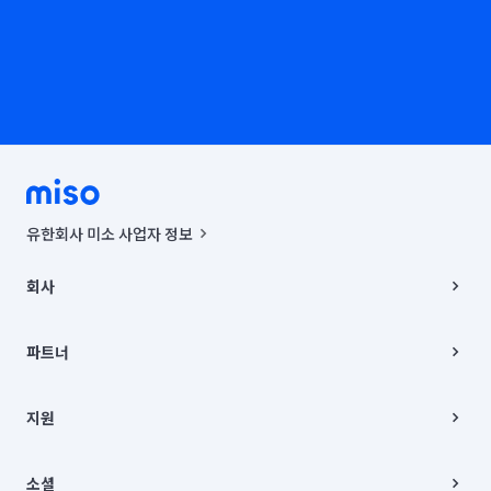
유한회사 미소 사업자 정보
사업자등록번호 : 291-87-00271 | 인허가번호 : 2016-3220163-14-5-
00019 |
회사
통신판매신고번호 : 2024-서울종로-1400(공정거래위원회 정보) |
대표이사 : CHING VICTOR COLUMBIA RHEE
회사소개
주소 | 본사: 서울특별시 종로구 율곡로 6(중학동, 트윈트리빌딩) B동 5층
채용
파트너
컨택센터 : 서울특별시 종로구 수송동 율곡로 24, 7층, 8층 미소
블로그
유한회사 미소는 통신판매중개자이며, 통신판매의 당사자가 아닙니다.
파트너 지원
상품, 상품정보, 거래에 관한 의무와 책임은 거래당사자에게 있습니다.
이사
지원
언론 보도 관련 문의:
contact@getmiso.com
이사 청소/입주 청소
대표번호: 1577-8808
고객센터
© 유한회사 미소. Miso, Inc. All Rights Reserved.
이용약관
소셜