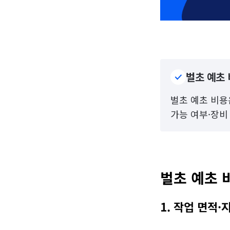
벌초 예초 
벌초 예초 비용은
가능 여부·장비
벌초 예초 
1. 작업 면적·