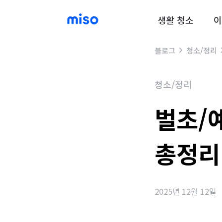
생활 청소
이
블로그
청소/정리
청소/정리
벌초/
총정리
2025년 12월 12일