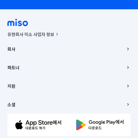
유한회사 미소 사업자 정보
사업자등록번호 : 291-87-00271 | 인허가번호 : 2016-3220163-14-5-
00019 |
회사
통신판매신고번호 : 2024-서울종로-1400(공정거래위원회 정보) |
대표이사 : CHING VICTOR COLUMBIA RHEE
회사소개
주소 | 본사: 서울특별시 종로구 율곡로 6(중학동, 트윈트리빌딩) B동 5층
채용
파트너
컨택센터 : 서울특별시 종로구 수송동 율곡로 24, 7층, 8층 미소
블로그
유한회사 미소는 통신판매중개자이며, 통신판매의 당사자가 아닙니다.
파트너 지원
상품, 상품정보, 거래에 관한 의무와 책임은 거래당사자에게 있습니다.
이사
지원
언론 보도 관련 문의:
contact@getmiso.com
이사 청소/입주 청소
대표번호: 1577-8808
고객센터
© 유한회사 미소. Miso, Inc. All Rights Reserved.
이용약관
소셜
개인정보처리방침
파트너 위치정보 이용약관
링크드인
문의하기
유튜브