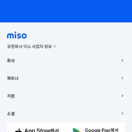
유한회사 미소 사업자 정보
사업자등록번호 : 291-87-00271 | 인허가번호 : 2016-3220163-14-5-
00019 |
회사
통신판매신고번호 : 2024-서울종로-1400(공정거래위원회 정보) |
대표이사 : CHING VICTOR COLUMBIA RHEE
회사소개
주소 | 본사: 서울특별시 종로구 율곡로 6(중학동, 트윈트리빌딩) B동 5층
채용
파트너
컨택센터 : 서울특별시 종로구 수송동 율곡로 24, 7층, 8층 미소
블로그
유한회사 미소는 통신판매중개자이며, 통신판매의 당사자가 아닙니다.
파트너 지원
상품, 상품정보, 거래에 관한 의무와 책임은 거래당사자에게 있습니다.
이사
지원
언론 보도 관련 문의:
contact@getmiso.com
이사 청소/입주 청소
대표번호: 1577-8808
고객센터
© 유한회사 미소. Miso, Inc. All Rights Reserved.
이용약관
소셜
개인정보처리방침
파트너 위치정보 이용약관
링크드인
문의하기
유튜브