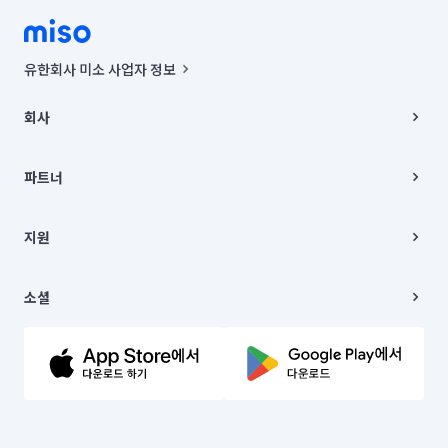
유한회사 미소 사업자 정보
사업자등록번호 : 291-87-00271 | 인허가번호 : 2016-3220163-14-5-
00019 |
회사
통신판매신고번호 : 2024-서울종로-1400(공정거래위원회 정보) |
대표이사 : CHING VICTOR COLUMBIA RHEE
회사소개
주소 | 본사: 서울특별시 종로구 율곡로 6(중학동, 트윈트리빌딩) B동 5층
채용
파트너
컨택센터 : 서울특별시 종로구 수송동 율곡로 24, 7층, 8층 미소
블로그
유한회사 미소는 통신판매중개자이며, 통신판매의 당사자가 아닙니다.
파트너 지원
상품, 상품정보, 거래에 관한 의무와 책임은 거래당사자에게 있습니다.
이사
지원
언론 보도 관련 문의:
contact@getmiso.com
이사 청소/입주 청소
대표번호: 1577-8808
고객센터
© 유한회사 미소. Miso, Inc. All Rights Reserved.
이용약관
소셜
개인정보처리방침
파트너 위치정보 이용약관
링크드인
문의하기
유튜브