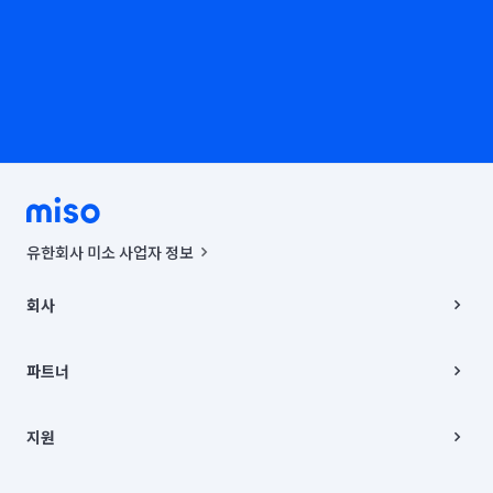
유한회사 미소 사업자 정보
사업자등록번호 : 291-87-00271 | 인허가번호 : 2016-3220163-14-5-
00019 |
회사
통신판매신고번호 : 2024-서울종로-1400(공정거래위원회 정보) |
대표이사 : CHING VICTOR COLUMBIA RHEE
회사소개
주소 | 본사: 서울특별시 종로구 율곡로 6(중학동, 트윈트리빌딩) B동 5층
채용
파트너
컨택센터 : 서울특별시 종로구 수송동 율곡로 24, 7층, 8층 미소
블로그
유한회사 미소는 통신판매중개자이며, 통신판매의 당사자가 아닙니다.
파트너 지원
상품, 상품정보, 거래에 관한 의무와 책임은 거래당사자에게 있습니다.
이사
지원
언론 보도 관련 문의:
contact@getmiso.com
이사 청소/입주 청소
대표번호: 1577-8808
고객센터
© 유한회사 미소. Miso, Inc. All Rights Reserved.