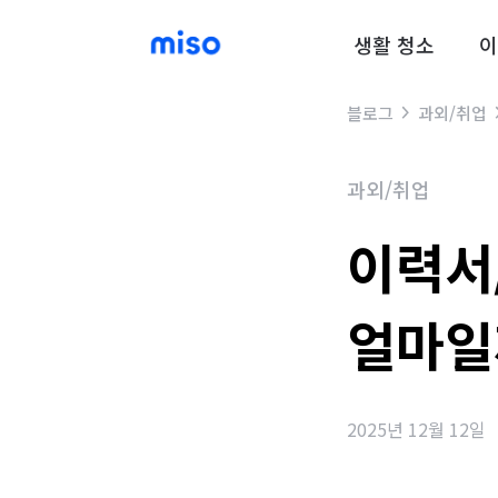
생활 청소
이
블로그
과외/취업
과외/취업
이력서
얼마일
2025년 12월 12일