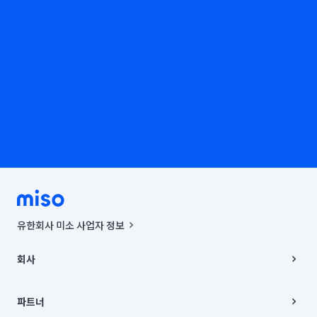
유한회사 미소 사업자 정보
사업자등록번호 : 291-87-00271 | 인허가번호 : 2016-3220163-14-5-
00019 |
회사
통신판매신고번호 : 2024-서울종로-1400(공정거래위원회 정보) |
대표이사 : CHING VICTOR COLUMBIA RHEE
회사소개
주소 | 본사: 서울특별시 종로구 율곡로 6(중학동, 트윈트리빌딩) B동 5층
채용
파트너
컨택센터 : 서울특별시 종로구 수송동 율곡로 24, 7층, 8층 미소
블로그