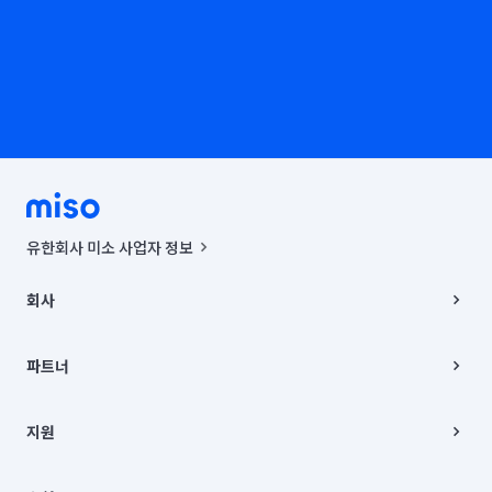
유한회사 미소 사업자 정보
사업자등록번호 : 291-87-00271 | 인허가번호 : 2016-3220163-14-5-
00019 |
회사
통신판매신고번호 : 2024-서울종로-1400(공정거래위원회 정보) |
대표이사 : CHING VICTOR COLUMBIA RHEE
회사소개
주소 | 본사: 서울특별시 종로구 율곡로 6(중학동, 트윈트리빌딩) B동 5층
채용
파트너
컨택센터 : 서울특별시 종로구 수송동 율곡로 24, 7층, 8층 미소
블로그
유한회사 미소는 통신판매중개자이며, 통신판매의 당사자가 아닙니다.
파트너 지원
상품, 상품정보, 거래에 관한 의무와 책임은 거래당사자에게 있습니다.
이사
지원
언론 보도 관련 문의:
contact@getmiso.com
이사 청소/입주 청소
대표번호: 1577-8808
고객센터
© 유한회사 미소. Miso, Inc. All Rights Reserved.