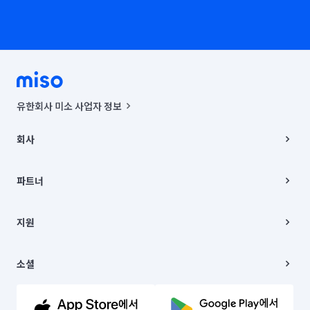
유한회사 미소 사업자 정보
사업자등록번호 : 291-87-00271 | 인허가번호 : 2016-3220163-14-5-
00019 |
회사
통신판매신고번호 : 2024-서울종로-1400(공정거래위원회 정보) |
대표이사 : CHING VICTOR COLUMBIA RHEE
회사소개
주소 | 본사: 서울특별시 종로구 율곡로 6(중학동, 트윈트리빌딩) B동 5층
채용
파트너
컨택센터 : 서울특별시 종로구 수송동 율곡로 24, 7층, 8층 미소
블로그
유한회사 미소는 통신판매중개자이며, 통신판매의 당사자가 아닙니다.
파트너 지원
상품, 상품정보, 거래에 관한 의무와 책임은 거래당사자에게 있습니다.
이사
지원
언론 보도 관련 문의:
contact@getmiso.com
이사 청소/입주 청소
대표번호: 1577-8808
고객센터
© 유한회사 미소. Miso, Inc. All Rights Reserved.
이용약관
소셜
개인정보처리방침
파트너 위치정보 이용약관
링크드인
문의하기
유튜브