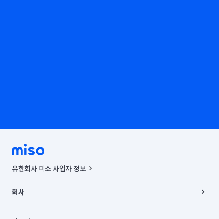
유한회사 미소 사업자 정보
사업자등록번호 : 291-87-00271 | 인허가번호 : 2016-3220163-14-5-
00019 |
회사
통신판매신고번호 : 2024-서울종로-1400(공정거래위원회 정보) |
대표이사 : CHING VICTOR COLUMBIA RHEE
회사소개
주소 | 본사: 서울특별시 종로구 율곡로 6(중학동, 트윈트리빌딩) B동 5층