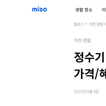
생활 청소
이
블로그
가전 렌탈
가전 렌탈
정수기 
가격/혜
2025년 9월 5일