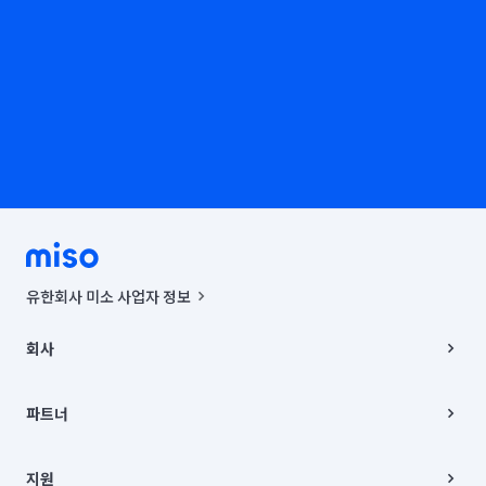
유한회사 미소 사업자 정보
사업자등록번호 : 291-87-00271 | 인허가번호 : 2016-3220163-14-5-
00019 |
회사
통신판매신고번호 : 2024-서울종로-1400(공정거래위원회 정보) |
대표이사 : CHING VICTOR COLUMBIA RHEE
회사소개
주소 | 본사: 서울특별시 종로구 율곡로 6(중학동, 트윈트리빌딩) B동 5층
채용
파트너
컨택센터 : 서울특별시 종로구 수송동 율곡로 24, 7층, 8층 미소
블로그
유한회사 미소는 통신판매중개자이며, 통신판매의 당사자가 아닙니다.
파트너 지원
상품, 상품정보, 거래에 관한 의무와 책임은 거래당사자에게 있습니다.
이사
지원