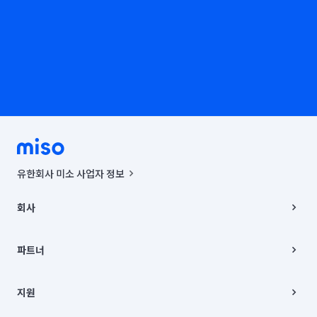
유한회사 미소 사업자 정보
사업자등록번호 : 291-87-00271 | 인허가번호 : 2016-3220163-14-5-
00019 |
회사
통신판매신고번호 : 2024-서울종로-1400(공정거래위원회 정보) |
대표이사 : CHING VICTOR COLUMBIA RHEE
회사소개
주소 | 본사: 서울특별시 종로구 율곡로 6(중학동, 트윈트리빌딩) B동 5층
채용
파트너
컨택센터 : 서울특별시 종로구 수송동 율곡로 24, 7층, 8층 미소
블로그
유한회사 미소는 통신판매중개자이며, 통신판매의 당사자가 아닙니다.
파트너 지원
상품, 상품정보, 거래에 관한 의무와 책임은 거래당사자에게 있습니다.
이사
지원
언론 보도 관련 문의:
contact@getmiso.com
이사 청소/입주 청소
대표번호: 1577-8808