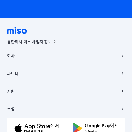
유한회사 미소 사업자 정보
사업자등록번호 : 291-87-00271 | 인허가번호 : 2016-3220163-14-5-
00019 |
회사
통신판매신고번호 : 2024-서울종로-1400(공정거래위원회 정보) |
대표이사 : CHING VICTOR COLUMBIA RHEE
회사소개
주소 | 본사: 서울특별시 종로구 율곡로 6(중학동, 트윈트리빌딩) B동 5층
채용
파트너
컨택센터 : 서울특별시 종로구 수송동 율곡로 24, 7층, 8층 미소
블로그
유한회사 미소는 통신판매중개자이며, 통신판매의 당사자가 아닙니다.
파트너 지원
상품, 상품정보, 거래에 관한 의무와 책임은 거래당사자에게 있습니다.
이사
지원
언론 보도 관련 문의:
contact@getmiso.com
이사 청소/입주 청소
대표번호: 1577-8808
고객센터
© 유한회사 미소. Miso, Inc. All Rights Reserved.
이용약관
소셜
개인정보처리방침
파트너 위치정보 이용약관
링크드인
문의하기
유튜브