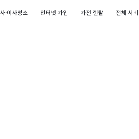
사·이사청소
인터넷 가입
가전 렌탈
전체 서비