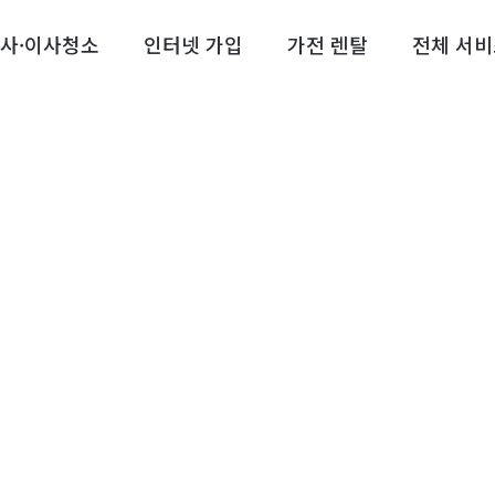
사·이사청소
인터넷 가입
가전 렌탈
전체 서비