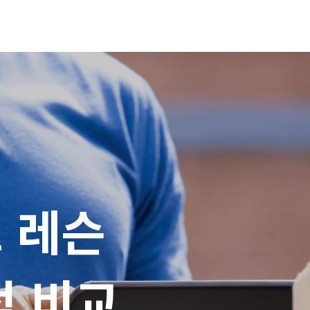
레슨

적 비교