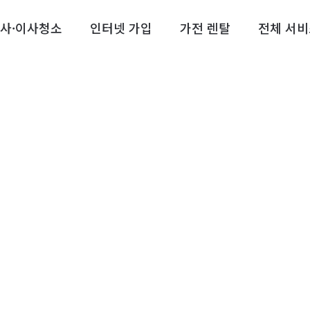
사·이사청소
인터넷 가입
가전 렌탈
전체 서비