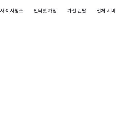
사·이사청소
인터넷 가입
가전 렌탈
전체 서비