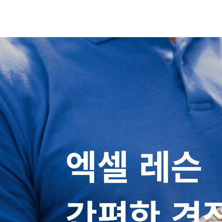
엑셀 레슨

간편한 견