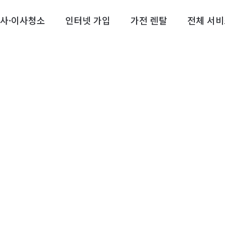
사·이사청소
인터넷 가입
가전 렌탈
전체 서비