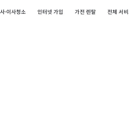
사·이사청소
인터넷 가입
가전 렌탈
전체 서비