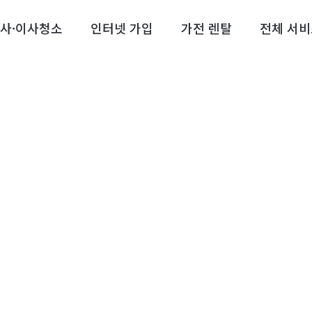
사·이사청소
인터넷 가입
가전 렌탈
전체 서비