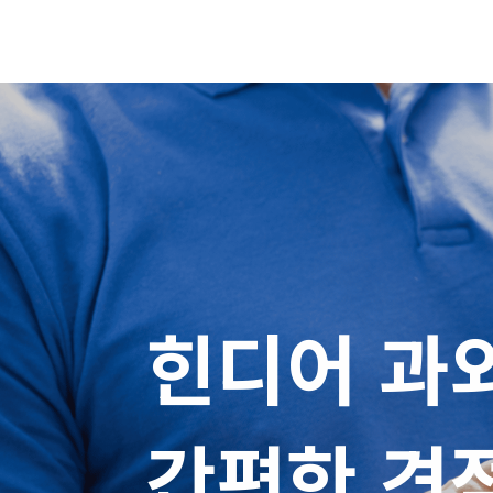
힌디어 과외
간편한 견