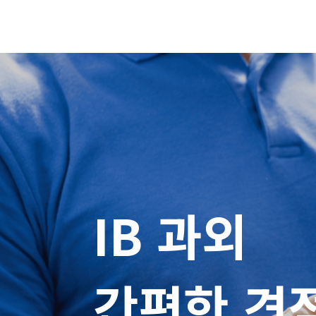
IB 과외

간편한 견