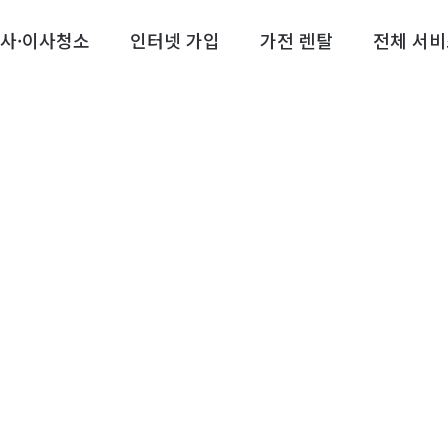
사·이사청소
인터넷 가입
가전 렌탈
전체 서비