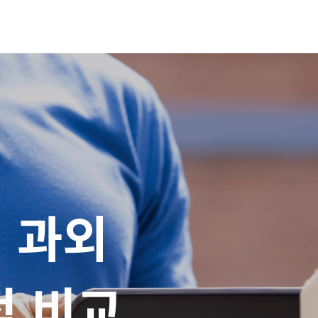
과외

적 비교