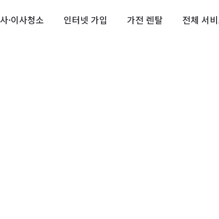
사·이사청소
인터넷 가입
가전 렌탈
전체 서비