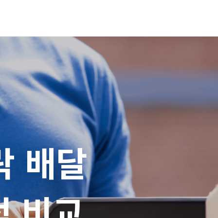
 배달

적 비교