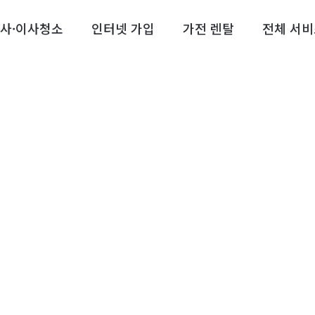
사·이사청소
인터넷 가입
가전 렌탈
전체 서비