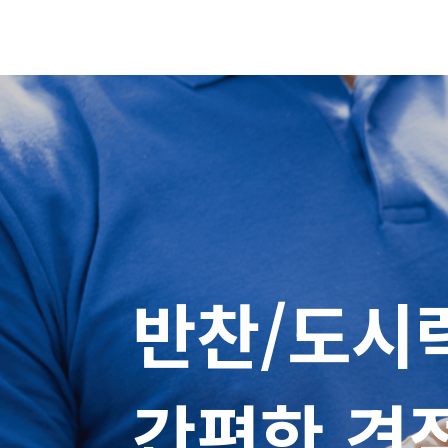
반찬/도시락
간편한 견