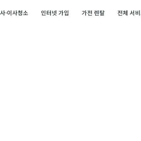
사·이사청소
인터넷 가입
가전 렌탈
전체 서비