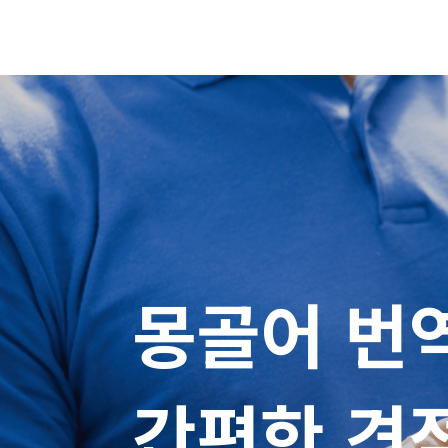
몽골어 번역
간편한 견