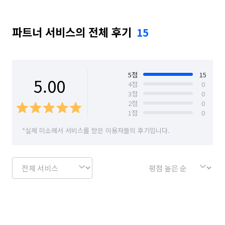
얼마나 소요 되었나요?

경남 창원시 진해구
경남 통영시
경남 하동군
욕실 전체 리모델링은 현장여건에 따라 차이는 있지만 
3일이내에는 모든 일정이 마무리 됩니다.

파트너 서비스의 전체 후기
15
경남 함안군
경남 함양군
경남 합천군
Q. A/S 또는 환불 규정은 어떻게 되나요?

부산 강서구
부산 금정구
부산 기장군
하자 발생시 1년 이내에는 A/S 해드리고 있습니다.

부산 남구
부산 동구
부산 동래구
하자가 없음에도 불구하고 고객님의 단순 변심으로 인한 환불은 
5
점
15
5.00
4
점
0
불가능하며 처음에 고객님과의 약속대로 이행이 안되었을 경우엔 
3
점
0
부산 부산진구
부산 북구
부산 사상구
환불 해드립니다.
2
점
0
1
점
0
부산 사하구
부산 서구
부산 수영구
*실제 미소에서 서비스를 받은 이용자들의 후기입니다.
부산 연제구
부산 영도구
부산 중구
부산 해운대구