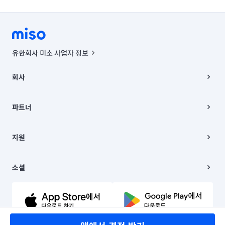
유한회사 미소 사업자 정보
사업자등록번호 : 291-87-00271 | 인허가번호 : 2016-3220163-14-5-
00019 |
회사
통신판매신고번호 : 2024-서울종로-1400(공정거래위원회 정보) |
대표이사 : CHING VICTOR COLUMBIA RHEE
회사소개
주소 | 본사: 서울특별시 종로구 율곡로 6(중학동, 트윈트리빌딩) B동 5층
채용
파트너
컨택센터 : 서울특별시 종로구 수송동 율곡로 24, 7층, 8층 미소
블로그
유한회사 미소는 통신판매중개자이며, 통신판매의 당사자가 아닙니다.
파트너 지원
상품, 상품정보, 거래에 관한 의무와 책임은 거래당사자에게 있습니다.
이사
지원
언론 보도 관련 문의:
contact@getmiso.com
이사 청소/입주 청소
대표번호: 1577-8808
고객센터
© 유한회사 미소. Miso, Inc. All Rights Reserved.
이용약관
소셜
개인정보처리방침
파트너 위치정보 이용약관
링크드인
문의하기
유튜브