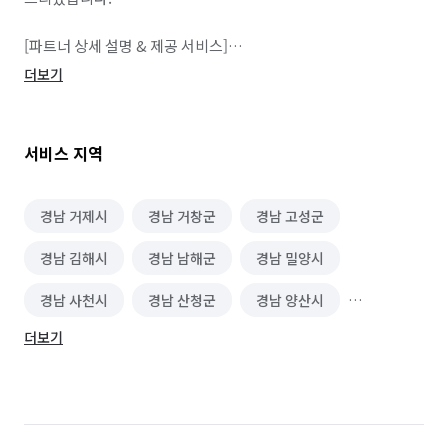
[파트너 상세 설명 & 제공 서비스]

👌 자격증 보유 

더보기
👍 10년 이상의 경력

🧑‍🤝‍🧑 직원수 : 5명 이상

⏱️ 상담 가능 시간 : 오전 7시 - 오후 11시 

서비스 지역
🌠 현장 투입 인원 백신 접종 완료

👉 질문답변

경남 거제시
경남 거창군
경남 고성군
Q. 어떤 서비스를 전문적으로 제공하나요?

경남 김해시
경남 남해군
경남 밀양시
욕실 리모델링, 타일 시공, 각종 도기시공, 방수작업, 누수공사 등 
종합설비시공 가능합니다.

경남 사천시
경남 산청군
경남 양산시
Q. 서비스의 견적은 어떤 방식으로 산정 되나요?

더보기
경남 의령군
경남 진주시
경남 창녕군
전화 또는 사진으로 가견적 후 현장방문하여 현장에 맞게 견적을 
산정합니다.

경남 창원시 마산합포구
경남 창원시 마산회원구
경남 창원시 성산구
경남 창원시 의창구
Q. 완료한 서비스 중 대표적인 서비스는 무엇인가요? 소요 시간은 