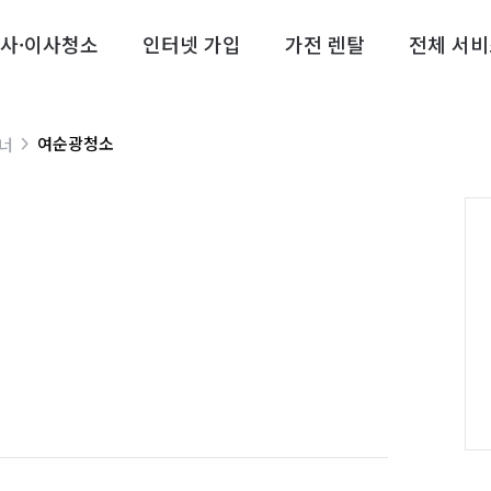
사·이사청소
인터넷 가입
가전 렌탈
전체 서비
여순광청소
트너