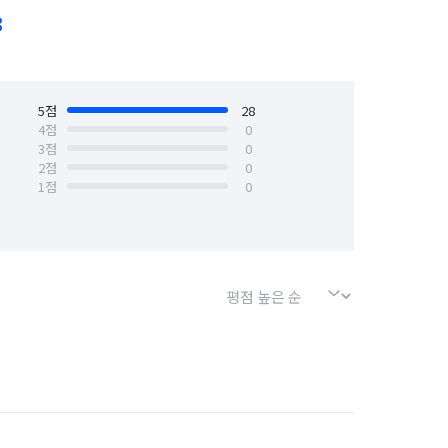
8
5
점
28
4
점
0
3
점
0
2
점
0
1
점
0
거


