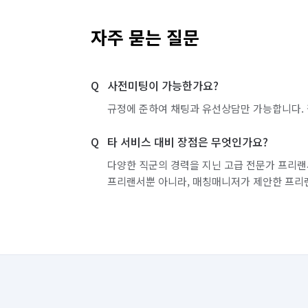
수전 광택 및 화장실 문틀 정리

자주 묻는 질문
❄ 냉장고 청소

모든 선반 분리 → 개별 세척 및 소독 처리

사전미팅이 가능한가요?
규정에 준하여 채팅과 유선상담만 가능합니다. 
외부 손잡이 및 고무패킹까지 꼼꼼하게

타 서비스 대비 장점은 무엇인가요?
🧺 원룸 청소 특화

다양한 직군의 경력을 지닌 고급 전문가 프리랜
세탁기 세제 투입구 분리 세척

프리랜서뿐 아니라, 매칭매니저가 제안한 프리
벽걸이 에어컨 먼지망 분해 청소

💬 여순광클리닝 정리수납 서비스

집 정리까지 원하시는 경우,

정리수납 서비스도 함께 진행 가능합니다!
