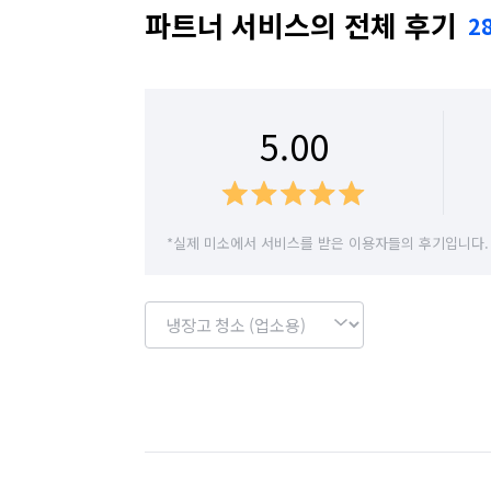
파트너 서비스의 전체 후기
2
붙박이장 외부·내부(비워진 경우)

콘센트, 문틀, 손잡이 등 세부 마감

5.00
🍽 주방

싱크대 상·하부장 내부/외부 청소

*실제 미소에서 서비스를 받은 이용자들의 후기입니다.
싱크볼, 수전, 배수구

벽면 타일, 후드 및 가스렌지 상판

🛁 욕실

변기, 세면대, 욕조, 타일 곰팡이 및 물때 제
수납장, 샤워기, 거울, 배수구까지 완벽 청소