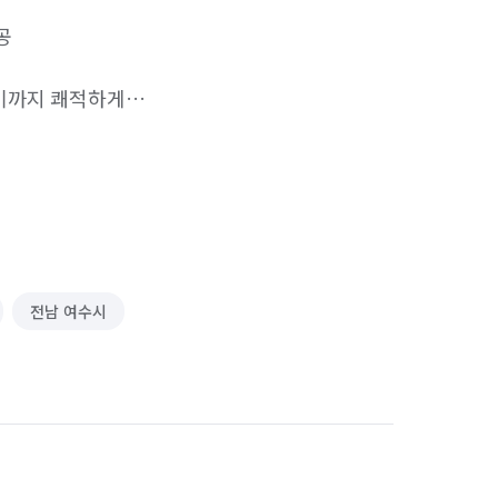


기까지 쾌적하게

안전한 청소

강력 제거

상 보완

전남 여수시