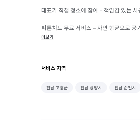
대표가 직접 청소에 참여 – 책임감 있는 시공
피톤치드 무료 서비스 – 자연 항균으로 공
더보기
친환경 세제 사용 – 건강과 환경을 생각한 
고온 스팀 소독 진행 – 세균, 바이러스까지 
서비스 지역
청소 후 A/S 가능 – 미흡 시 출장비 없이 무
전남 고흥군
전남 광양시
전남 순천시
✅ 기본 청소 범위 안내

🏠 공용 및 주요 공간

샤시/창틀 먼지 제거

거실·방 바닥, 몰딩, 벽면 청소
