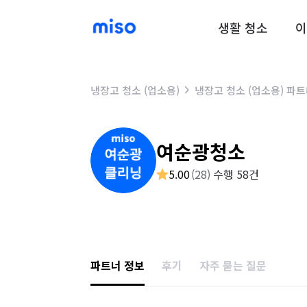
생활 청소
이
냉장고 청소 (업소용)
냉장고 청소 (업소용) 파
여순광청소
5.00
(
28
)
수행 58건
파트너 정보
후기
자주 묻는 질문