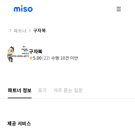
구자복
파트너
구자복
5.00
(
22
)
수행 10건 미만
파트너 정보
후기
자주 묻는 질문
제공 서비스