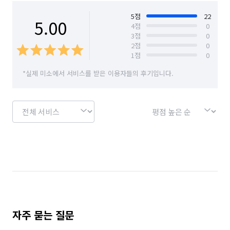
Q. 서비스의 견적은 어떤 방식으로 산정 되나요?

5
점
22
5.00
4
점
0
: 자재컨택후 자재비및 인건비를 산출합니다

3
점
0
예)실크또는 장폭합지 소폭합지시공예상 산출등

2
점
0
1
점
0
Q. 완료한 서비스 중 대표적인 서비스는 무엇인가요? 소요 시간은 
*실제 미소에서 서비스를 받은 이용자들의 후기입니다.
얼마나 소요 되었나요?

: 아파트및상업공간 오피스텔 원룸 병원등

도배가 필요한 모든곳 도배

1일~3일

Q. A/S 또는 환불 규정은 어떻게 되나요?

: 도배는 특성상 환불은 안돼시며. A/S 는6개월을 원칙으로하며 
유동적입니다.

자주 묻는 질문