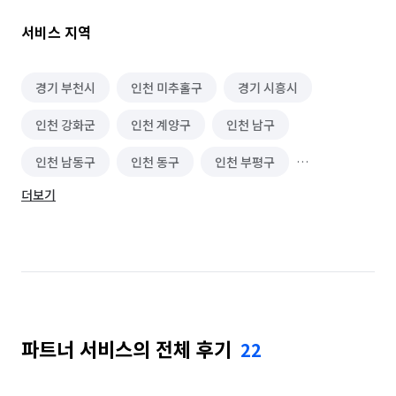
확실하고 깔끔한 마감으로 내집처럼 시공해드립니다.

시공전 실측및 사전답사 (가격 품질 A/S)

서비스 지역
작은방 하나라도 성실히 상담및 시공합니다

경기 부천시
인천 미추홀구
경기 시흥시
인천 강화군
인천 계양구
인천 남구
👍 25년 이상의 경력

🧑‍🤝‍🧑 직원수 : 10명 

인천 남동구
인천 동구
인천 부평구
⏱️ 상담 가능 시간 : 오전 7시 - 오후 10시 

🌠 현장 투입 인원 백신 접종 완료

더보기
인천 서구
인천 연수구
인천 옹진군
[Q&A]

인천 중구
Q. 서비스가 시작되기 전 어떤 절차로 진행하나요?

: 방문실측및 샘플북열람이 우선이시며 불가피할경우 미방문 
처리돼십니다.

Q. 어떤 서비스를 전문적으로 제공하나요?

파트너 서비스의 전체 후기
22
: 도배 및 바닥재 장판등 실크벽지및 광폭 소폭 합지 장판 마루 
데코타일
