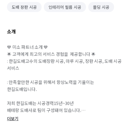
도배 장판 시공
인테리어 필름 시공
몰딩 시공
소개
💙 미소 파트너 소개 💙

🌟 고객에게 최고의 서비스 경험을  제공합니다 🌟

: 한길도배고수의 도배장판 시공, 마루 시공, 장판 시공, 도배 시공 
서비스

: 만족할만한 시공을 위해서 항상노력을 기울이는 
한길도배입니다.

저희 한길도배는 시공경력15년~30년

배테랑 도배사로 팀이 구성돼어 있습니다.

더보기
친환경 자재사용은 기본이며 도배전 철저한 밑작업
