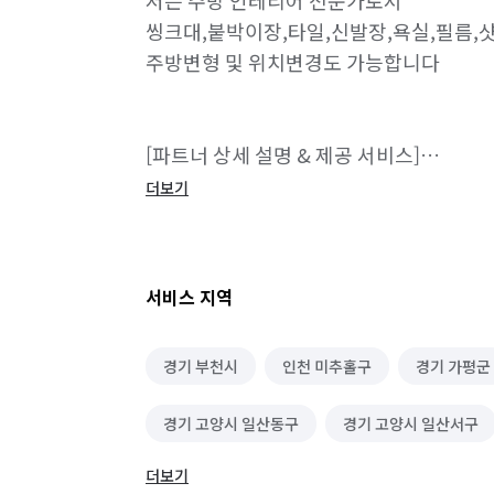
저는 주방 인테리어 전문가로서

씽크대,붙박이장,타일,신발장,욕실,필름,샷
주방변형 및 위치변경도 가능합니다

[파트너 상세 설명 & 제공 서비스]

👍 15년 이상의 경력

더보기
👌 자격증 보유

🧑‍🤝‍🧑 직원수 : 10명 

⏱️ 상담 가능 시간 :  오전 7시 - 오후 10시

서비스 지역
경기 부천시
인천 미추홀구
경기 가평군
[상세 설명]

저는 공장을 직접 운영하고 있고 종합인테리
경기 고양시 일산동구
경기 고양시 일산서구
저는 집안을 셀프형태처럼 적은돈으로 멋지
여러분들의 필요한부분, 씽크대,키큰장,아일
더보기
경기 광주시
경기 구리시
경기 군포시