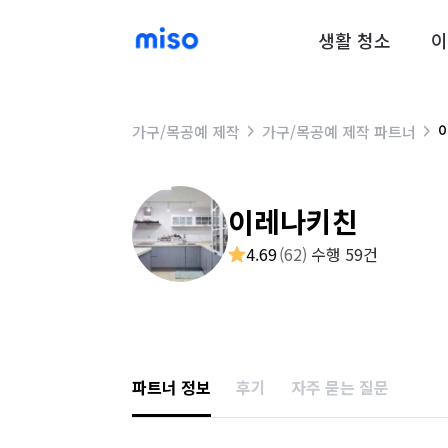
생활 청소
이
가구/목공예 제작
가구/목공예 제작 파트너
이레나키친
4.69
(
62
)
수행 59건
파트너 정보
후기
자주 묻는 질문