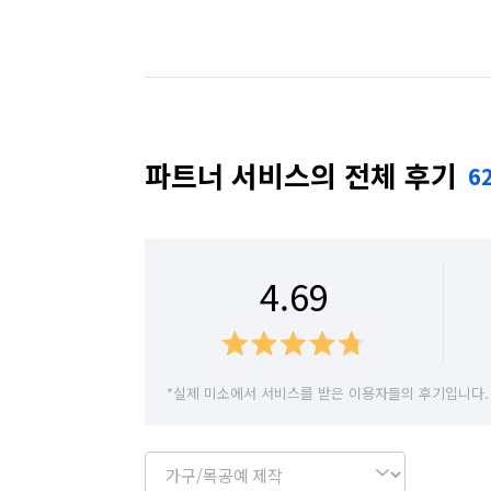
탄성코트 , 중문,샷시로 집안을 멋지게 바
연락주십시요

경기 동두천시
경기 성남시 분당구
경기
고객님께서 크게 만족하시리라 믿습니다.

그리고 저는 혼자하지 않고 도와 주시는 분
경기 수원시 권선구
경기 수원시 영통구
저와 함께 필림 중문 욕실을 함께하는 조합
불러주시면 크게 만족하시리라 믿습니다.

경기 시흥시
경기 안산시 단원구
경기 
파트너 서비스의 전체 후기
6
그리고 저희는 인테리어전문소장이 계십니
방문견적은 무료입니다.

경기 안양시 동안구
경기 안양시 만안구
경기 여주시
경기 연천군
경기 오산시
이레나씽크대와 이레토탈인테리어가

4.69
함께 주방 바스 인테리어를함께운영

경기 용인시 수지구
경기 용인시 처인구
합니다.

최신형 씽크대와 인테리어를 저렴하고 세
경기 이천시
경기 파주시
경기 평택시
*실제 미소에서 서비스를 받은 이용자들의 후기입니다.
가족들이 함께 경영하는 업체입니다

경기 화성시
서울 강남구
서울 강동구
미소에서 탑을 찍도록 성원해 주신 모든 고