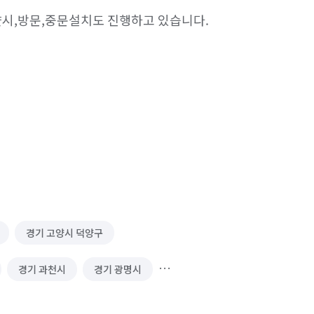
시,방문,중문설치도 진행하고 있습니다.

경기 고양시 덕양구
어 전문가 입니다

경기 과천시
경기 광명시
게 바꾸는 방법을압니다

랜드식탁, 붙박이장,신발장,욕실, 필림, 
경기 김포시
경기 남양주시