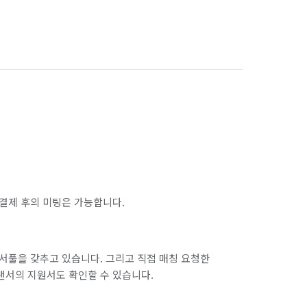
복을 인테리어와 씽크대를 통해 전달 드리는 좋은 
서울 금천구
서울 노원구
서울 마포구
서울 서대문구
서울 송파구
서울 양천구
서울 종로구
서울 중구
인천 남구
인천 남동구
인천 동구
인천 옹진군
인천 중구
결제 후의 미팅은 가능합니다.
경기 화성시 만세구
경기 화성시 병점구
하나요?

객님의 댁으로 방문하여 실측후 정확하게 상담해 
서풀을 갖추고 있습니다. 그리고 직접 매칭 요청한
랜서의 지원서도 확인할 수 있습니다.