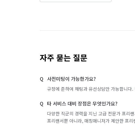
최선을 다하고 있습니다. 더 큰 만족과 행
서울 관악구
서울 광진구
서울 구로구
인테리어업체로

더욱 노력하겠습니다.

서울 도봉구
서울 동대문구
서울 동작구
믿고 언제든지 불러주십시요

달려가겠습니다~~

서울 서초구
서울 성동구
서울 성북구
감사합니다~

서울 영등포구
서울 용산구
서울 은평구
자주 묻는 질문
이레나씽크대 이레토탈인테리어

서울 중랑구
인천 강화군
인천 계양구
박요셉 박주현

사전미팅이 가능한가요?
인천 부평구
인천 서구
인천 연수구
규정에 준하여 채팅과 유선상담만 가능합니다. 
[Q&A]

경기 화성시 동탄구
경기 화성시 효행구
Q. 서비스가 시작되기 전 어떤 절차로 진행
타 서비스 대비 장점은 무엇인가요?
먼저 전화 드린 뒤 전문 실측 기사님이 고
다양한 직군의 경력을 지닌 고급 전문가 프리랜
드립니다.

프리랜서뿐 아니라, 매칭매니저가 제안한 프리