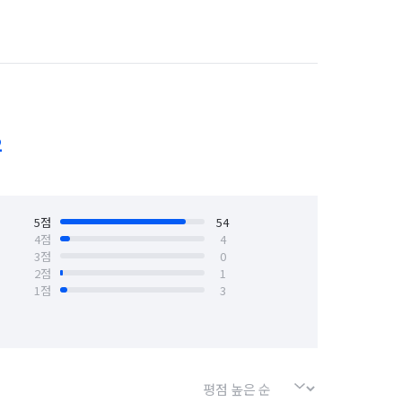
꾸어드립니다

 성남시 수정구
경기 성남시 중원구
들과 함께합니다.

경기 수원시 장안구
경기 수원시 팔달구
형태처럼 서로 도우며 함께 일하고있습니다. 
안산시 상록구
경기 안성시
2
다 불러주십시요 달려가겠습니다

경기 양주시
경기 양평군
경기 용인시 기흥구
5
점
54
4
점
4
3
점
0
경기 의왕시
경기 의정부시
2
점
1
1
점
3
련된디자인으로

경기 포천시
경기 하남시
서울 강북구
서울 강서구
객님들께 보답하는 마음으로 늘 성실하게 