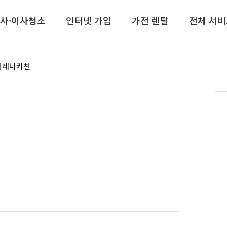
사·이사청소
인터넷 가입
가전 렌탈
전체 서비
이레나키친