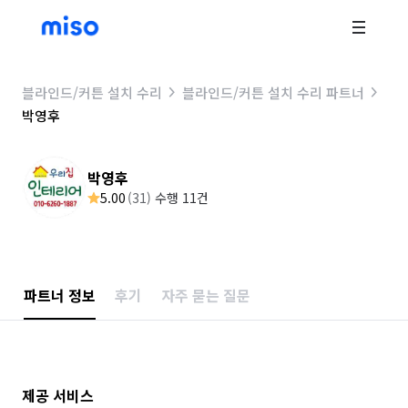
블라인드/커튼 설치 수리
블라인드/커튼 설치 수리 파트너
박영후
박영후
5.00
(
31
)
수행 11건
파트너 정보
후기
자주 묻는 질문
제공 서비스