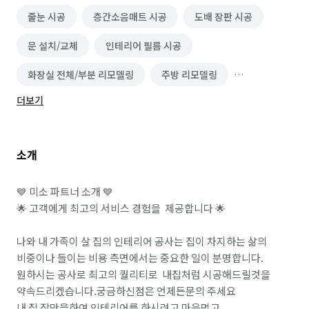
줄눈 시공
층간소음매트 시공
도배 장판 시공
문 설치/교체
인테리어 필름 시공
화장실 전체/부분 리모델링
주방 리모델링
더보기
유리 제작/시공
블라인드/커튼 설치 수리
타일 시공
몰딩 시공
가구 리폼
소개
바닥재 시공(장판 외)
페인트 시공
싱크대 시공
마루 보수
마루 시공
가벽/파티션 인테리어
💙 미소 파트너 소개 💙

🌟 고객에게 최고의 서비스 경험을  제공합니다 🌟

신발장 시공
수납 가구 제작
조명 인테리어
나와 내 가족이 살 집의 인테리어 공사는 집이 차지하는 삶의 
카페트 시공
상업공간 인테리어
샷시 설치/수리
비중이나 들이는 비용 측면에서는 중요한 일이 분명합니다.

원하시는 공사로 최고의 퀄리티로  내집처럼 시공해드릴것을 
단열필름 시공
가구/목공예 제작
붙박이장 시공
약속드리겠습니다.궁금하신점은 언제든문의 주세요

중문 시공
집 인테리어
주방 후드 교체/설치
내 집 장만을하여 인테리어를 하시려고 마음먹고  