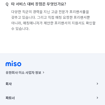
타 서비스 대비 장점은 무엇인가요?
다양한 직군의 경력을 지닌 고급 전문가 프리랜서풀을
갖추고 있습니다. 그리고 직접 매칭 요청한 프리랜서뿐
아니라, 매칭매니저가 제안한 프리랜서의 지원서도 확인할
수 있습니다.
유한회사 미소 사업자 정보
사업자등록번호 : 291-87-00271 | 인허가번호 : 2016-3220163-14-5-
00019 |
회사
통신판매신고번호 : 2024-서울종로-1400(공정거래위원회 정보) |
대표이사 : CHING VICTOR COLUMBIA RHEE
회사소개
주소 | 본사: 서울특별시 종로구 율곡로 6(중학동, 트윈트리빌딩) B동 5층
채용
파트너
컨택센터 : 서울특별시 종로구 수송동 율곡로 24, 7층, 8층 미소
블로그