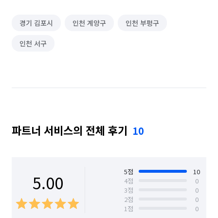
경기 김포시
인천 계양구
인천 부평구
인천 서구
파트너 서비스의 전체 후기
10
5
점
10
5.00
4
점
0
3
점
0
2
점
0
1
점
0