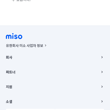
유한회사 미소 사업자 정보
사업자등록번호 : 291-87-00271 | 인허가번호 : 2016-3220163-14-5-
00019 |
회사
통신판매신고번호 : 2024-서울종로-1400(공정거래위원회 정보) |
대표이사 : CHING VICTOR COLUMBIA RHEE
회사소개
주소 | 본사: 서울특별시 종로구 율곡로 6(중학동, 트윈트리빌딩) B동 5층
채용
파트너
컨택센터 : 서울특별시 종로구 수송동 율곡로 24, 7층, 8층 미소
블로그
유한회사 미소는 통신판매중개자이며, 통신판매의 당사자가 아닙니다.
파트너 지원
상품, 상품정보, 거래에 관한 의무와 책임은 거래당사자에게 있습니다.
이사
지원
언론 보도 관련 문의:
contact@getmiso.com
이사 청소/입주 청소
대표번호: 1577-8808
고객센터
© 유한회사 미소. Miso, Inc. All Rights Reserved.
이용약관
소셜
개인정보처리방침