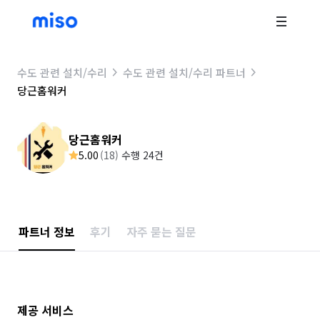
수도 관련 설치/수리
수도 관련 설치/수리 파트너
당근홈워커
당근홈워커
5.00
(
18
)
수행 24건
파트너 정보
후기
자주 묻는 질문
제공 서비스