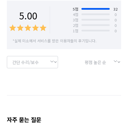
👍 5년 이상의 경력

서울 서초구
서울 성동구
서울 성북구
🧑‍🤝‍🧑 직원수 : 3명 
5
점
32
5.00
4
점
0
3
점
0
서울 송파구
서울 양천구
서울 영등포구
2
점
0
1
점
0
서울 용산구
서울 은평구
서울 종로구
*실제 미소에서 서비스를 받은 이용자들의 후기입니다.
서울 중구
서울 중랑구
자주 묻는 질문