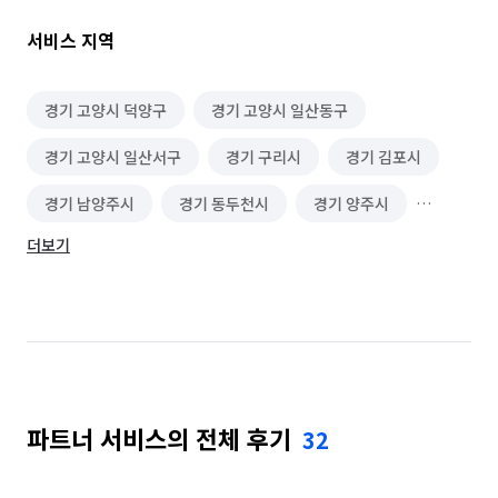
에어컨 설치을 주 업무로 하고 있으며 에어컨 청소 등 관련된 
서비스를 제공.

서비스 지역
Q. 서비스의 견적은 어떤 방식으로 산정 되나요?

메어컨 설치시 기본 설치비+자재 등을 감안해 가격이 산정.

경기 고양시 덕양구
경기 고양시 일산동구
경기 고양시 일산서구
경기 구리시
경기 김포시
Q. 완료한 서비스 중 대표적인 서비스는 무엇인가요? 소요 시간은 
얼마나 소요 되었나요?

경기 남양주시
경기 동두천시
경기 양주시
에어컨 설치

스텐드 2시간

더보기
경기 연천군
경기 의정부시
경기 파주시
벽걸이 1시간 30분

2 /1 4시간 이상 소요.

경기 포천시
서울 강남구
서울 강동구
서울 강북구
서울 강서구
서울 관악구
Q. A/S 또는 환불 규정은 어떻게 되나요?

에어컨 설치 불량으로 인한 붋편 사항이 인정될 경우 고객님의 
서울 광진구
서울 구로구
서울 금천구
환불요구가 있을시 전액 환불해 드림.

파트너 서비스의 전체 후기
32
서울 노원구
서울 도봉구
서울 동대문구
[파트너 상세 설명 & 제공 서비스]

서울 동작구
서울 마포구
서울 서대문구