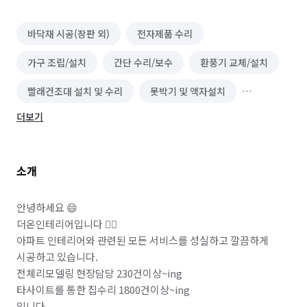
바닥재 시공(장판 외)
전자제품 수리
가구 조립/설치
간단 수리/보수
환풍기 교체/설치
빨래건조대 설치 및 수리
못박기 및 액자설치
더보기
전등 교체/설치
페인트 시공
수도 관련 설치/수리
도배 장판 시공
문 설치/교체
싱크대 시공
소개
전기 배선
마루 보수
마루 시공
타일 시공
인테리어 필름 시공
화장실 전체/부분 리모델링
안녕하세요 😄 

더온인테리어입니다 🙇‍♂️

주방 리모델링
집 인테리어
가구 수리
아파트 인테리어와 관련된 모든 서비스를 성실하고 깔끔하게 
시공하고 있습니다.

열쇠/도어락 설치 수리
몰딩 시공
전체리모델링 현장담당 230건이상~ing

타사이트를 통한 집수리 1800건이상~ing

가벽/파티션 인테리어
붙박이장 시공
중문 시공
입니다.
