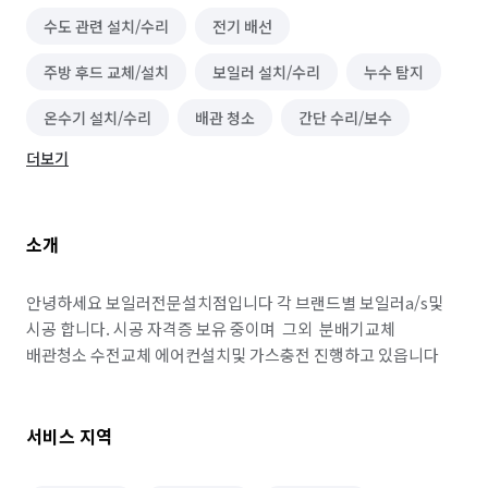
수도 관련 설치/수리
전기 배선
주방 후드 교체/설치
보일러 설치/수리
누수 탐지
온수기 설치/수리
배관 청소
간단 수리/보수
더보기
소개
안녕하세요 보일러전문설치점입니다 각 브랜드별 보일러a/s및 
시공 합니다. 시공 자격증 보유 중이며  그외  분배기교체  
배관청소 수전교체 에어컨설치및 가스충전 진행하고 있읍니다
서비스 지역