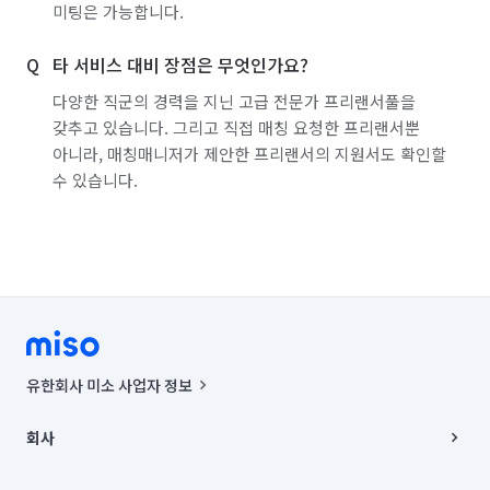
미팅은 가능합니다.
타 서비스 대비 장점은 무엇인가요?
다양한 직군의 경력을 지닌 고급 전문가 프리랜서풀을
갖추고 있습니다. 그리고 직접 매칭 요청한 프리랜서뿐
아니라, 매칭매니저가 제안한 프리랜서의 지원서도 확인할
수 있습니다.
유한회사 미소 사업자 정보
사업자등록번호 : 291-87-00271 | 인허가번호 : 2016-3220163-14-5-
00019 |
회사
통신판매신고번호 : 2024-서울종로-1400(공정거래위원회 정보) |
대표이사 : CHING VICTOR COLUMBIA RHEE
회사소개