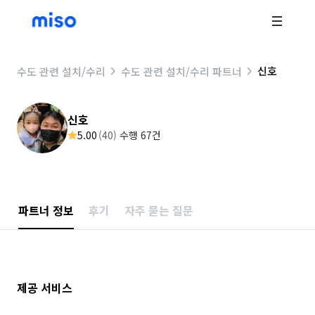
신호
수도 관련 설치/수리
수도 관련 설치/수리 파트너
신호
5.00
(
40
)
수행 67건
파트너 정보
후기
자주 묻는 질문
제공 서비스