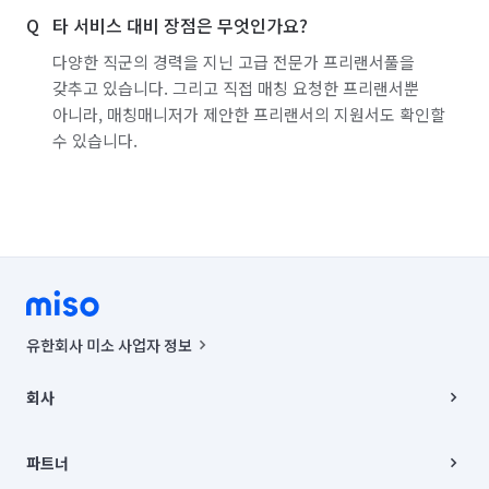
타 서비스 대비 장점은 무엇인가요?
다양한 직군의 경력을 지닌 고급 전문가 프리랜서풀을
갖추고 있습니다. 그리고 직접 매칭 요청한 프리랜서뿐
아니라, 매칭매니저가 제안한 프리랜서의 지원서도 확인할
수 있습니다.
유한회사 미소 사업자 정보
사업자등록번호 : 291-87-00271 | 인허가번호 : 2016-3220163-14-5-
00019 |
회사
통신판매신고번호 : 2024-서울종로-1400(공정거래위원회 정보) |
대표이사 : CHING VICTOR COLUMBIA RHEE
회사소개
주소 | 본사: 서울특별시 종로구 율곡로 6(중학동, 트윈트리빌딩) B동 5층
채용
파트너
컨택센터 : 서울특별시 종로구 수송동 율곡로 24, 7층, 8층 미소
블로그