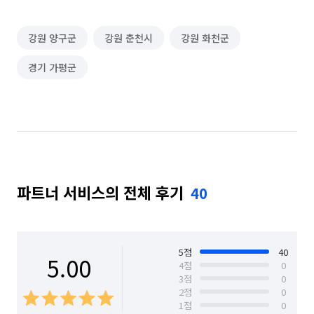
강원 양구군
강원 춘천시
강원 화천군
경기 가평군
파트너 서비스의 전체 후기
40
5
점
40
5.00
4
점
0
3
점
0
2
점
0
1
점
0