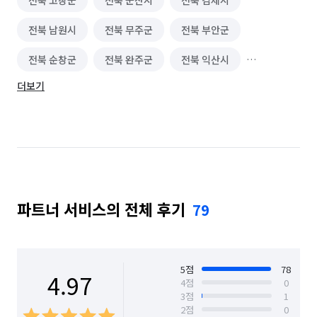
전북 고창군
전북 군산시
전북 김제시
사무보조·문서작성 알바
신문·잡지·출판사 알바
전북 남원시
전북 무주군
전북 부안군
방송사·프로덕션 알바
수의사·수의간호사 알바
전북 순창군
전북 완주군
전북 익산시
외래보조·병동보조 알바
조명·음향·무대 알바
더보기
전북 임실군
전북 장수군
전북 전주시 덕진구
보조출연·방청 알바
가구·침구·생활소품점 알바
전북 전주시 완산구
전북 정읍시
전북 진안군
이색테마·키즈카페 알바
놀이공원·테마파크 알바
찜질방·사우나·스파 알바
호텔·리조트·숙박시설 알바
방송스텝·촬영보조 알바
여행·캠프·레포츠 알바
파트너 서비스의 전체 후기
79
영화·공연·전시장 알바
피트니스·스포츠 알바
편의점 알바
단기 생산·기능·노무 알바
5
점
78
4.97
4
점
0
의류·잡화매장 알바
휴대폰·전자제품매장 알바
3
점
1
2
점
0