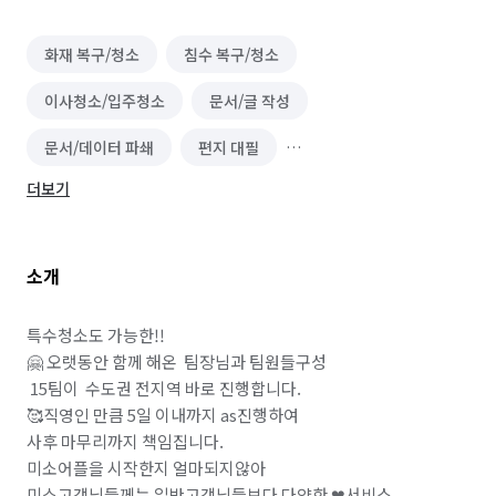
화재 복구/청소
침수 복구/청소
이사청소/입주청소
문서/글 작성
문서/데이터 파쇄
편지 대필
더보기
단기 운전·배달·유통 알바
운전·기사 알바
화물·중장비·특수차운전 알바
소개
배달·택배·퀵서비스 알바
운송·이사 알바
유통·도소매 알바
음식배달 심부름
운구 대행
특수청소도 가능한!!

🤗 오랫동안 함께 해온  팀장님과 팀원들구성 

쓰레기 배출/분리수거
택배 대행
편의점 심부름
 15팀이  수도권 전지역 바로 진행합니다.

🥰직영인 만큼 5일 이내까지 as진행하여  

온라인구매 대행
물품 구매/배달
역할대행 심부름
사후 마무리까지 책임집니다.

미소어플을 시작한지 얼마되지않아

기타 심부름
반려동물 택시/픽업
미소고객님들께는 일반고객님들보다 다양한 ❤서비스 