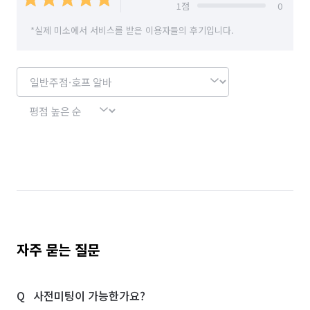
단기 매장관리·판매 알바
단기 문화·여가·생활 알바
1
점
0
*실제 미소에서 서비스를 받은 이용자들의 후기입니다.
단기 방송·미디어 알바
단기 사무직 알바
단기 서빙·주방 알바
부분·피팅모델 알바
커피·디저트전문점 알바
일반음식점 알바
품질검사·관리 알바
기계정비·수리·설치·A/S 알바
상하차·소화물분류 알바
포장·조립 알바
제조·가공 알바
입출고·창고관리 알바
반주자 알바
전기·가스공사 알바
경리·회계·총무 알바
학교·도서관·교육기관 알바
자주 묻는 질문
공공기관·공기업·협회 알바
약국 알바
사전미팅이 가능한가요?
노래방·멀티방·만화카페 알바