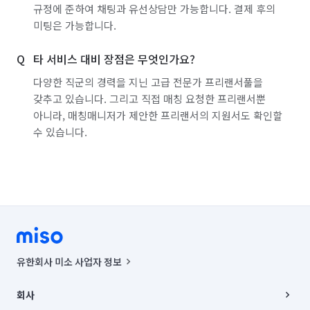
규정에 준하여 채팅과 유선상담만 가능합니다. 결제 후의
백화점·면세점·아울렛 알바
마트·유통점 알바
미팅은 가능합니다.
농수산·청과·축산점 알바
PC방·오락실·게임장 알바
타 서비스 대비 장점은 무엇인가요?
서점·문구·팬시점 알바
볼링·당구·스크린골프장 알바
다양한 직군의 경력을 지닌 고급 전문가 프리랜서풀을
갖추고 있습니다. 그리고 직접 매칭 요청한 프리랜서뿐
인터넷쇼핑몰·소셜커머스·홈쇼핑 알바
속기(타이핑)
아니라, 매칭매니저가 제안한 프리랜서의 지원서도 확인할
보안·경비·경호 알바
이벤트·행사스텝 알바
수 있습니다.
일반주점·호프 알바
뷰티·헬스스토어 알바
스터디룸·독서실·고시원 알바
화훼·꽃집 알바
폐기물 처리
악취 제거
해충방역
곰팡이 제거
비둘기 퇴치
유한회사 미소 사업자 정보
사업자등록번호 : 291-87-00271 | 인허가번호 : 2016-3220163-14-5-
00019 |
회사
통신판매신고번호 : 2024-서울종로-1400(공정거래위원회 정보) |