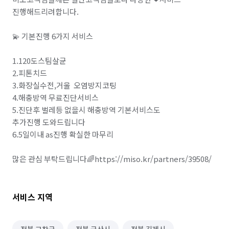
마트장보기 심부름
기타 집안일 심부름
진행해드리려합니다.

동행 심부름
경조사 참석
💫 기본진행 6가지 서비스

결혼·연회·장례도우미 알바
레스토랑 알바
1.120도스팀살균

2.피톤치드

베이커리·도넛·떡집 알바
3.화장실수전,거울  오염방지코팅

패스트푸드·치킨·피자전문점 알바
급식·푸드코트 알바
4.해충방역 무료진단서비스

5.진단후 벌레등 없을시 해충방역 기본서비스도

안내데스크·매표 알바
주차관리·주차도우미 알바
추가진행 도와드립니다

6.5일이내 as진행 확실한 마무리

택배 수거/보관
하객 대행
소형물건 배달 심부름
많은 관심 부탁드립니다🌈https://miso.kr/partners/39508/
문서작성 및 인터넷업무
공사·건설현장 알바
원무·코디네이터 알바
실험·연구보조 알바
서비스 지역
입시·보습학원 알바
비서 알바
단기 서비스·행사 알바
자료조사·리서치 알바