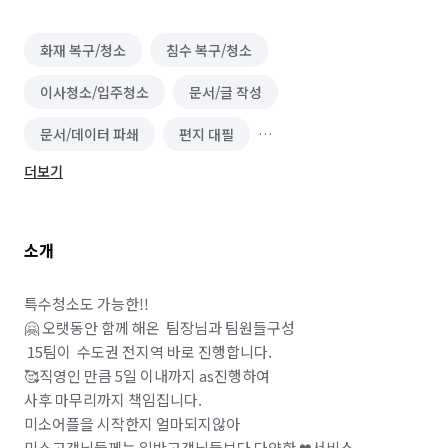
화재 복구/청소
침수 복구/청소
이사청소/입주청소
문서/글 작성
문서/데이터 파쇄
편지 대필
더보기
단기 운전·배달·유통 알바
운전·기사 알바
화물·중장비·특수차운전 알바
소개
배달·택배·퀵서비스 알바
운송·이사 알바
유통·도소매 알바
음식배달 심부름
운구 대행
특수청소도 가능한!!

🤗 오랫동안 함께 해온  팀장님과 팀원들구성 

쓰레기 배출/분리수거
택배 대행
편의점 심부름
 15팀이  수도권 전지역 바로 진행합니다.

🥰직영인 만큼 5일 이내까지 as진행하여  

온라인구매 대행
물품 구매/배달
역할대행 심부름
사후 마무리까지 책임집니다.

미소어플을 시작한지 얼마되지않아

기타 심부름
반려동물 택시/픽업
미소고객님들께는 일반고객님들보다 다양한 ❤서비스 