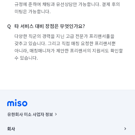
규정에 준하여 채팅과 유선상담만 가능합니다. 결제 후의
백화점·면세점·아울렛 알바
마트·유통점 알바
미팅은 가능합니다.
농수산·청과·축산점 알바
PC방·오락실·게임장 알바
타 서비스 대비 장점은 무엇인가요?
서점·문구·팬시점 알바
볼링·당구·스크린골프장 알바
다양한 직군의 경력을 지닌 고급 전문가 프리랜서풀을
갖추고 있습니다. 그리고 직접 매칭 요청한 프리랜서뿐
인터넷쇼핑몰·소셜커머스·홈쇼핑 알바
속기(타이핑)
아니라, 매칭매니저가 제안한 프리랜서의 지원서도 확인할
보안·경비·경호 알바
이벤트·행사스텝 알바
수 있습니다.
일반주점·호프 알바
뷰티·헬스스토어 알바
스터디룸·독서실·고시원 알바
화훼·꽃집 알바
폐기물 처리
악취 제거
해충방역
곰팡이 제거
비둘기 퇴치
유한회사 미소 사업자 정보
사업자등록번호 : 291-87-00271 | 인허가번호 : 2016-3220163-14-5-
00019 |
회사
통신판매신고번호 : 2024-서울종로-1400(공정거래위원회 정보) |