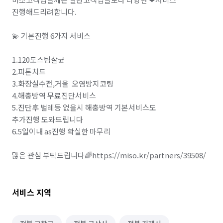
마트장보기 심부름
기타 집안일 심부름
진행해드리려합니다.

동행 심부름
경조사 참석
💫 기본진행 6가지 서비스

결혼·연회·장례도우미 알바
레스토랑 알바
1.120도스팀살균

2.피톤치드

베이커리·도넛·떡집 알바
3.화장실수전,거울  오염방지코팅

패스트푸드·치킨·피자전문점 알바
급식·푸드코트 알바
4.해충방역 무료진단서비스

5.진단후 벌레등 없을시 해충방역 기본서비스도

안내데스크·매표 알바
주차관리·주차도우미 알바
추가진행 도와드립니다

6.5일이내 as진행 확실한 마무리

택배 수거/보관
하객 대행
소형물건 배달 심부름
많은 관심 부탁드립니다🌈https://miso.kr/partners/39508/
문서작성 및 인터넷업무
공사·건설현장 알바
원무·코디네이터 알바
실험·연구보조 알바
서비스 지역
입시·보습학원 알바
비서 알바
단기 서비스·행사 알바
자료조사·리서치 알바