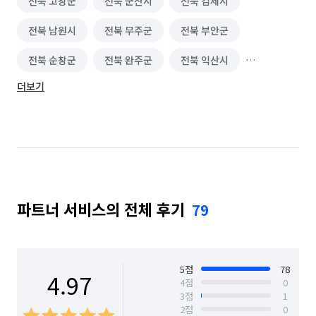
전북 고창군
전북 군산시
전북 김제시
사무보조·문서작성 알바
신문·잡지·출판사 알바
전북 남원시
전북 무주군
전북 부안군
방송사·프로덕션 알바
수의사·수의간호사 알바
전북 순창군
전북 완주군
전북 익산시
외래보조·병동보조 알바
조명·음향·무대 알바
더보기
전북 임실군
전북 장수군
전북 전주시 덕진구
보조출연·방청 알바
가구·침구·생활소품점 알바
전북 전주시 완산구
전북 정읍시
전북 진안군
이색테마·키즈카페 알바
놀이공원·테마파크 알바
찜질방·사우나·스파 알바
호텔·리조트·숙박시설 알바
방송스텝·촬영보조 알바
여행·캠프·레포츠 알바
파트너 서비스의 전체 후기
79
영화·공연·전시장 알바
피트니스·스포츠 알바
편의점 알바
단기 생산·기능·노무 알바
5
점
78
4.97
4
점
0
의류·잡화매장 알바
휴대폰·전자제품매장 알바
3
점
1
2
점
0