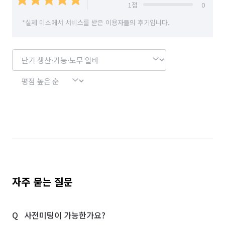
단기 매장관리·판매 알바
단기 문화·여가·생활 알바
1
점
0
*실제 미소에서 서비스를 받은 이용자들의 후기입니다.
단기 방송·미디어 알바
단기 사무직 알바
단기 서빙·주방 알바
부분·피팅모델 알바
커피·디저트전문점 알바
일반음식점 알바
품질검사·관리 알바
기계정비·수리·설치·A/S 알바
상하차·소화물분류 알바
포장·조립 알바
제조·가공 알바
입출고·창고관리 알바
반주자 알바
전기·가스공사 알바
경리·회계·총무 알바
학교·도서관·교육기관 알바
자주 묻는 질문
공공기관·공기업·협회 알바
약국 알바
사전미팅이 가능한가요?
노래방·멀티방·만화카페 알바