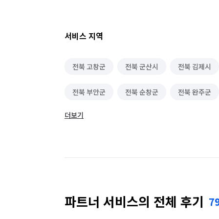
여행·캠프·레포츠 알바
영화·공연·전시장 
서비스 지역
편의점 알바
단기 생산·기능·노무 알바
전북 고창군
전북 군산시
전북 김제시
휴대폰·전자제품매장 알바
단기 매장관리·판
전북 부안군
전북 순창군
전북 완주군
단기 방송·미디어 알바
단기 사무직 알바
더보기
전북 장수군
전북 전주시 덕진구
전북 
커피·디저트전문점 알바
일반음식점 알바
전북 진안군
기계정비·수리·설치·A/S 알바
상하차·소화물
제조·가공 알바
입출고·창고관리 알바
파트너 서비스의 전체 후기
7
경리·회계·총무 알바
학교·도서관·교육기관