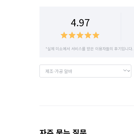
약국 알바
노래방·멀티방·만화카페 알바
4.97
마트·유통점 알바
농수산·청과·축산점 알바
서점·문구·팬시점 알바
볼링·당구·스크린골
*실제 미소에서 서비스를 받은 이용자들의 후기입니다.
인터넷쇼핑몰·소셜커머스·홈쇼핑 알바
속기(
이벤트·행사스텝 알바
일반주점·호프 알바
스터디룸·독서실·고시원 알바
화훼·꽃집 알
해충방역
곰팡이 제거
비둘기 퇴치
자주 묻는 질문