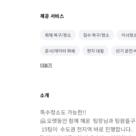
제공 서비스
화재 복구/청소
침수 복구/청소
이사청
문서/데이터 파쇄
편지 대필
단기 운전·
더보기
화물·중장비·특수차운전 알바
배달·택배·퀵
유통·도소매 알바
음식배달 심부름
운구
소개
택배 대행
편의점 심부름
온라인구매 대
특수청소도 가능한!!

기타 심부름
반려동물 택시/픽업
마트장
🤗 오랫동안 함께 해온  팀장님과 팀원들구성
 15팀이  수도권 전지역 바로 진행합니다.

동행 심부름
경조사 참석
결혼·연회·장