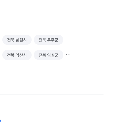
알바
피트니스·스포츠 알바
의류·잡화매장 알바
전북 남원시
전북 무주군
매 알바
단기 문화·여가·생활 알바
전북 익산시
전북 임실군
단기 서빙·주방 알바
부분·피팅모델 알바
전주시 완산구
전북 정읍시
품질검사·관리 알바
분류 알바
포장·조립 알바
반주자 알바
전기·가스공사 알바
9
 알바
공공기관·공기업·협회 알바