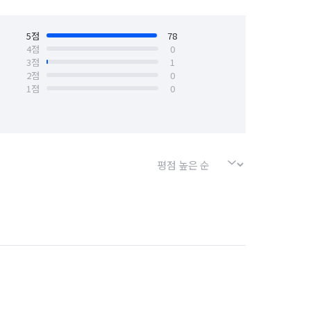
백화점·면세점·아울렛 알바
5
점
78
PC방·오락실·게임장 알바
4
점
0
3
점
1
2
점
0
프장 알바
1
점
0
타이핑)
보안·경비·경호 알바
뷰티·헬스스토어 알바
바
폐기물 처리
악취 제거