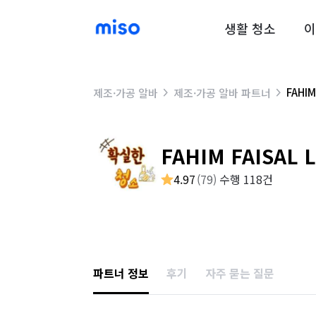
생활 청소
이
FAHIM
제조·가공 알바
제조·가공 알바 파트너
FAHIM FAISAL 
4.97
(
79
)
수행 118건
파트너 정보
후기
자주 묻는 질문