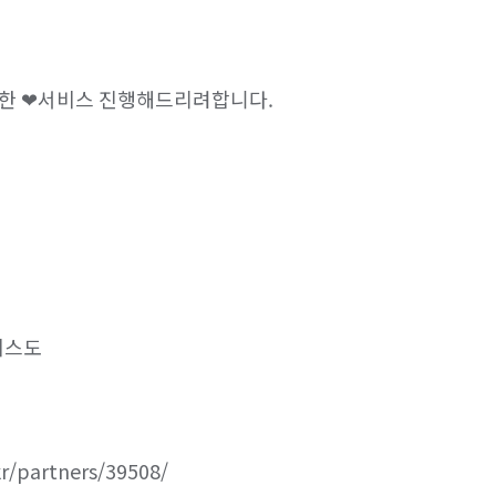
피자전문점 알바
급식·푸드코트 알바
알바
택배 수거/보관
하객 대행
 ❤서비스 진행해드리려합니다.

공사·건설현장 알바
입시·보습학원 알바
비서 알바
사무보조·문서작성 알바
바
수의사·수의간호사 알바
스도

바
보조출연·방청 알바
페 알바
놀이공원·테마파크 알바
partners/39508/
시설 알바
방송스텝·촬영보조 알바