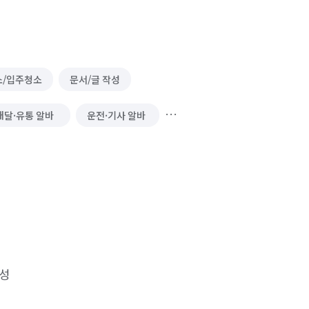
소/입주청소
문서/글 작성
배달·유통 알바
운전·기사 알바
서비스 알바
운송·이사 알바
 대행
쓰레기 배출/분리수거
행
물품 구매/배달
역할대행 심부름
보기 심부름
기타 집안일 심부름
 

례도우미 알바
레스토랑 알바