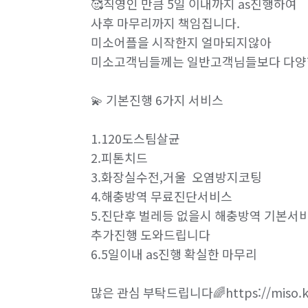
🥰직영인 만큼 5일 이내까지 as진행하여  

사후 마무리까지 책임집니다.

베이커리·도넛·떡집 알바
패스트푸드·치킨·
미소어플을 시작한지 얼마되지않아

안내데스크·매표 알바
주차관리·주차도우미 
미소고객님들께는 일반고객님들보다 다양한
소형물건 배달 심부름
문서작성 및 인터넷업무
💫 기본진행 6가지 서비스

원무·코디네이터 알바
실험·연구보조 알바
1.120도스팀살균

2.피톤치드

단기 서비스·행사 알바
자료조사·리서치 알바
3.화장실수전,거울  오염방지코팅

4.해충방역 무료진단서비스

신문·잡지·출판사 알바
방송사·프로덕션 알
5.진단후 벌레등 없을시 해충방역 기본서비
추가진행 도와드립니다

외래보조·병동보조 알바
조명·음향·무대 알
6.5일이내 as진행 확실한 마무리

가구·침구·생활소품점 알바
이색테마·키즈카
많은 관심 부탁드립니다🌈https://miso.kr/
찜질방·사우나·스파 알바
호텔·리조트·숙박