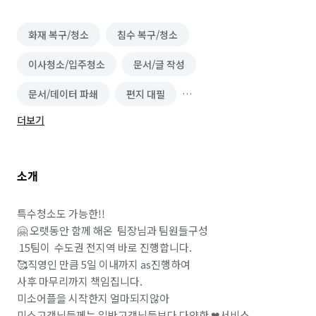
화재 복구/청소
침수 복구/청소
이사청소/입주청소
문서/글 작성
문서/데이터 파쇄
편지 대필
더보기
단기 운전·배달·유통 알바
운전·기사 알바
화물·중장비·특수차운전 알바
소개
배달·택배·퀵서비스 알바
운송·이사 알바
유통·도소매 알바
음식배달 심부름
운구 대행
특수청소도 가능한!!

🤗 오랫동안 함께 해온  팀장님과 팀원들구성 

쓰레기 배출/분리수거
택배 대행
편의점 심부름
 15팀이  수도권 전지역 바로 진행합니다.

🥰직영인 만큼 5일 이내까지 as진행하여  

온라인구매 대행
물품 구매/배달
역할대행 심부름
사후 마무리까지 책임집니다.

미소어플을 시작한지 얼마되지않아

기타 심부름
반려동물 택시/픽업
미소고객님들께는 일반고객님들보다 다양한 ❤서비스 