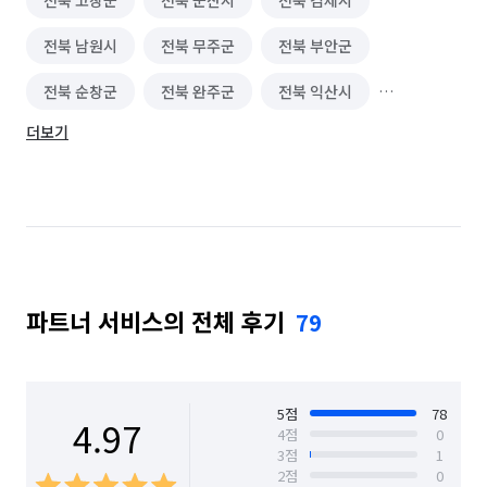
전북 고창군
전북 군산시
전북 김제시
사무보조·문서작성 알바
신문·잡지·출판사 알바
전북 남원시
전북 무주군
전북 부안군
방송사·프로덕션 알바
수의사·수의간호사 알바
전북 순창군
전북 완주군
전북 익산시
외래보조·병동보조 알바
조명·음향·무대 알바
더보기
전북 임실군
전북 장수군
전북 전주시 덕진구
보조출연·방청 알바
가구·침구·생활소품점 알바
전북 전주시 완산구
전북 정읍시
전북 진안군
이색테마·키즈카페 알바
놀이공원·테마파크 알바
찜질방·사우나·스파 알바
호텔·리조트·숙박시설 알바
방송스텝·촬영보조 알바
여행·캠프·레포츠 알바
파트너 서비스의 전체 후기
79
영화·공연·전시장 알바
피트니스·스포츠 알바
편의점 알바
단기 생산·기능·노무 알바
5
점
78
4.97
4
점
0
의류·잡화매장 알바
휴대폰·전자제품매장 알바
3
점
1
2
점
0