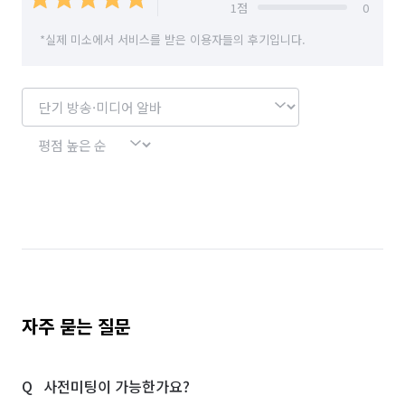
단기 매장관리·판매 알바
단기 문화·여가·생활 알바
1
점
0
*실제 미소에서 서비스를 받은 이용자들의 후기입니다.
단기 방송·미디어 알바
단기 사무직 알바
단기 서빙·주방 알바
부분·피팅모델 알바
커피·디저트전문점 알바
일반음식점 알바
품질검사·관리 알바
기계정비·수리·설치·A/S 알바
상하차·소화물분류 알바
포장·조립 알바
제조·가공 알바
입출고·창고관리 알바
반주자 알바
전기·가스공사 알바
경리·회계·총무 알바
학교·도서관·교육기관 알바
자주 묻는 질문
공공기관·공기업·협회 알바
약국 알바
사전미팅이 가능한가요?
노래방·멀티방·만화카페 알바