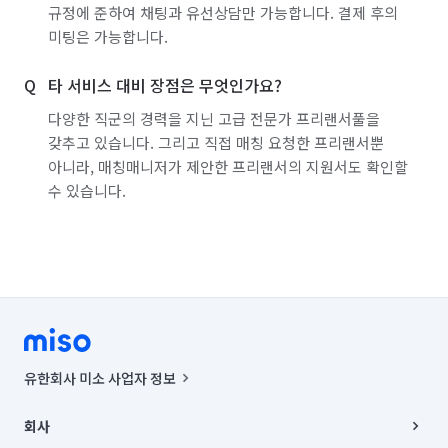
규정에 준하여 채팅과 유선상담만 가능합니다. 결제 후의
백화점·면세점·아울렛 알바
마트·유통점 알바
미팅은 가능합니다.
농수산·청과·축산점 알바
PC방·오락실·게임장 알바
타 서비스 대비 장점은 무엇인가요?
서점·문구·팬시점 알바
볼링·당구·스크린골프장 알바
다양한 직군의 경력을 지닌 고급 전문가 프리랜서풀을
갖추고 있습니다. 그리고 직접 매칭 요청한 프리랜서뿐
인터넷쇼핑몰·소셜커머스·홈쇼핑 알바
속기(타이핑)
아니라, 매칭매니저가 제안한 프리랜서의 지원서도 확인할
보안·경비·경호 알바
이벤트·행사스텝 알바
수 있습니다.
일반주점·호프 알바
뷰티·헬스스토어 알바
스터디룸·독서실·고시원 알바
화훼·꽃집 알바
폐기물 처리
악취 제거
해충방역
곰팡이 제거
비둘기 퇴치
유한회사 미소 사업자 정보
사업자등록번호 : 291-87-00271 | 인허가번호 : 2016-3220163-14-5-
00019 |
회사
통신판매신고번호 : 2024-서울종로-1400(공정거래위원회 정보) |