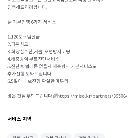
마트장보기 심부름
기타 집안일 심부름
진행해드리려합니다.

동행 심부름
경조사 참석
💫 기본진행 6가지 서비스

결혼·연회·장례도우미 알바
레스토랑 알바
1.120도스팀살균

2.피톤치드

베이커리·도넛·떡집 알바
3.화장실수전,거울  오염방지코팅

패스트푸드·치킨·피자전문점 알바
급식·푸드코트 알바
4.해충방역 무료진단서비스

5.진단후 벌레등 없을시 해충방역 기본서비스도

안내데스크·매표 알바
주차관리·주차도우미 알바
추가진행 도와드립니다

6.5일이내 as진행 확실한 마무리

택배 수거/보관
하객 대행
소형물건 배달 심부름
많은 관심 부탁드립니다🌈https://miso.kr/partners/39508/
문서작성 및 인터넷업무
공사·건설현장 알바
원무·코디네이터 알바
실험·연구보조 알바
서비스 지역
입시·보습학원 알바
비서 알바
단기 서비스·행사 알바
자료조사·리서치 알바