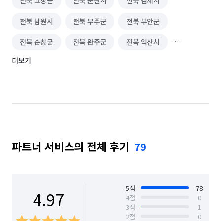
전북 고창군
전북 군산시
전북 김제시
사무보조·문서작성 알바
신문·잡지·출판사 알바
전북 남원시
전북 무주군
전북 부안군
방송사·프로덕션 알바
수의사·수의간호사 알바
전북 순창군
전북 완주군
전북 익산시
외래보조·병동보조 알바
조명·음향·무대 알바
더보기
전북 임실군
전북 장수군
전북 전주시 덕진구
보조출연·방청 알바
가구·침구·생활소품점 알바
전북 전주시 완산구
전북 정읍시
전북 진안군
이색테마·키즈카페 알바
놀이공원·테마파크 알바
찜질방·사우나·스파 알바
호텔·리조트·숙박시설 알바
방송스텝·촬영보조 알바
여행·캠프·레포츠 알바
파트너 서비스의 전체 후기
79
영화·공연·전시장 알바
피트니스·스포츠 알바
편의점 알바
단기 생산·기능·노무 알바
5
점
78
4.97
4
점
0
의류·잡화매장 알바
휴대폰·전자제품매장 알바
3
점
1
2
점
0