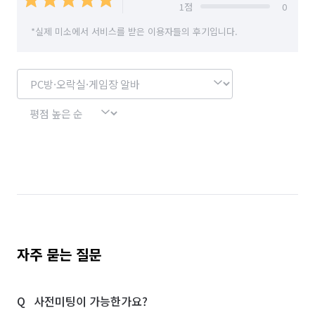
단기 매장관리·판매 알바
단기 문화·여가·생활 알바
1
점
0
*실제 미소에서 서비스를 받은 이용자들의 후기입니다.
단기 방송·미디어 알바
단기 사무직 알바
단기 서빙·주방 알바
부분·피팅모델 알바
커피·디저트전문점 알바
일반음식점 알바
품질검사·관리 알바
기계정비·수리·설치·A/S 알바
상하차·소화물분류 알바
포장·조립 알바
제조·가공 알바
입출고·창고관리 알바
반주자 알바
전기·가스공사 알바
경리·회계·총무 알바
학교·도서관·교육기관 알바
자주 묻는 질문
공공기관·공기업·협회 알바
약국 알바
사전미팅이 가능한가요?
노래방·멀티방·만화카페 알바