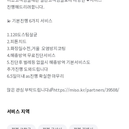
마트장보기 심부름
기타 집안일 심부름
진행해드리려합니다.

동행 심부름
경조사 참석
💫 기본진행 6가지 서비스

결혼·연회·장례도우미 알바
레스토랑 알바
1.120도스팀살균

2.피톤치드

베이커리·도넛·떡집 알바
3.화장실수전,거울  오염방지코팅

패스트푸드·치킨·피자전문점 알바
급식·푸드코트 알바
4.해충방역 무료진단서비스

5.진단후 벌레등 없을시 해충방역 기본서비스도

안내데스크·매표 알바
주차관리·주차도우미 알바
추가진행 도와드립니다

6.5일이내 as진행 확실한 마무리

택배 수거/보관
하객 대행
소형물건 배달 심부름
많은 관심 부탁드립니다🌈https://miso.kr/partners/39508/
문서작성 및 인터넷업무
공사·건설현장 알바
원무·코디네이터 알바
실험·연구보조 알바
서비스 지역
입시·보습학원 알바
비서 알바
단기 서비스·행사 알바
자료조사·리서치 알바