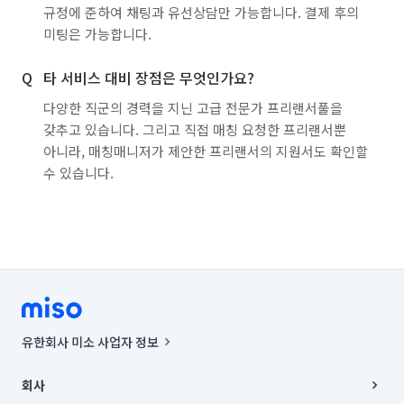
규정에 준하여 채팅과 유선상담만 가능합니다. 결제 후의
백화점·면세점·아울렛 알바
마트·유통점 알바
미팅은 가능합니다.
농수산·청과·축산점 알바
PC방·오락실·게임장 알바
타 서비스 대비 장점은 무엇인가요?
서점·문구·팬시점 알바
볼링·당구·스크린골프장 알바
다양한 직군의 경력을 지닌 고급 전문가 프리랜서풀을
갖추고 있습니다. 그리고 직접 매칭 요청한 프리랜서뿐
인터넷쇼핑몰·소셜커머스·홈쇼핑 알바
속기(타이핑)
아니라, 매칭매니저가 제안한 프리랜서의 지원서도 확인할
보안·경비·경호 알바
이벤트·행사스텝 알바
수 있습니다.
일반주점·호프 알바
뷰티·헬스스토어 알바
스터디룸·독서실·고시원 알바
화훼·꽃집 알바
폐기물 처리
악취 제거
해충방역
곰팡이 제거
비둘기 퇴치
유한회사 미소 사업자 정보
사업자등록번호 : 291-87-00271 | 인허가번호 : 2016-3220163-14-5-
00019 |
회사
통신판매신고번호 : 2024-서울종로-1400(공정거래위원회 정보) |