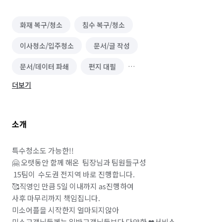
화재 복구/청소
침수 복구/청소
이사청소/입주청소
문서/글 작성
문서/데이터 파쇄
편지 대필
더보기
단기 운전·배달·유통 알바
운전·기사 알바
화물·중장비·특수차운전 알바
소개
배달·택배·퀵서비스 알바
운송·이사 알바
유통·도소매 알바
음식배달 심부름
운구 대행
특수청소도 가능한!!

🤗 오랫동안 함께 해온  팀장님과 팀원들구성 

쓰레기 배출/분리수거
택배 대행
편의점 심부름
 15팀이  수도권 전지역 바로 진행합니다.

🥰직영인 만큼 5일 이내까지 as진행하여  

온라인구매 대행
물품 구매/배달
역할대행 심부름
사후 마무리까지 책임집니다.

미소어플을 시작한지 얼마되지않아

기타 심부름
반려동물 택시/픽업
미소고객님들께는 일반고객님들보다 다양한 ❤서비스 